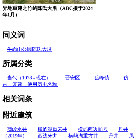
异地重建之竹屿陈氏大厝（ABC摄于2024
年1月）
同义词
牛岗山公园陈氏大厝
所属分类
当代（1978 - 现在）
晋安区
岳峰镇
仿
古、复建、使用历史名称
相关词条
附近建筑
蒲岭水井
横屿湖重宋井
横屿西边88号
丹井
（2019年）
西边宋井
横屿湖重方井
丹井
凤