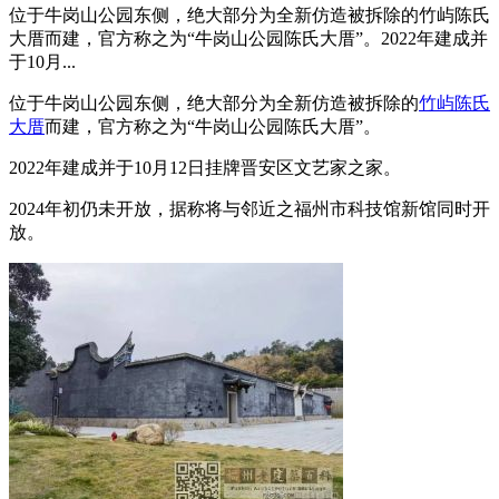
位于牛岗山公园东侧，绝大部分为全新仿造被拆除的竹屿陈氏
大厝而建，官方称之为“牛岗山公园陈氏大厝”。2022年建成并
于10月...
位于牛岗山公园东侧，绝大部分为全新仿造被拆除的
竹屿陈氏
大厝
而建，官方称之为“牛岗山公园陈氏大厝”。
2022年建成并于10月12日挂牌晋安区文艺家之家。
2024年初仍未开放，据称将与邻近之福州市科技馆新馆同时开
放。