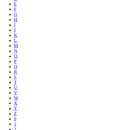
E
F
G
H
I
J
K
L
M
N
O
P
Q
R
S
T
U
V
W
X
Y
Z
0
1
2