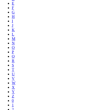
E
F
G
H
I
J
K
L
M
N
O
P
Q
R
S
T
U
V
W
X
Y
Z
0
1
2