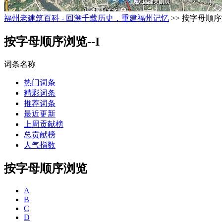
福州老建筑百科 - 回溯千载历史，重建福州记忆
>> 按字母顺序浏
按字母顺序浏览--I
词条名称
热门词条
精彩词条
推荐词条
最近更新
上周贡献榜
总贡献榜
人气指数
按字母顺序浏览
A
B
C
D