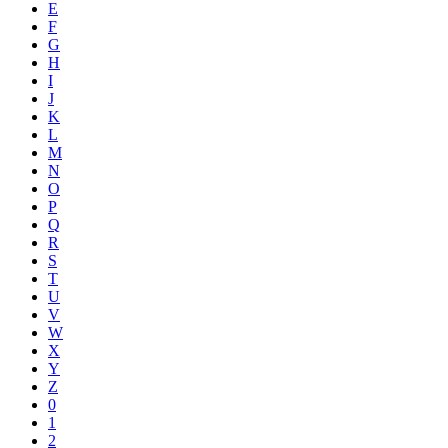
E
F
G
H
I
J
K
L
M
N
O
P
Q
R
S
T
U
V
W
X
Y
Z
0
1
2