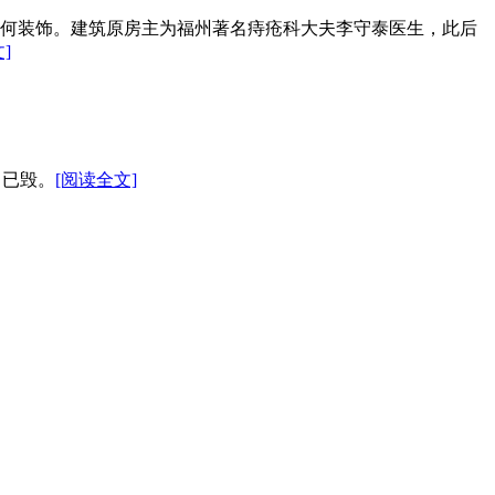
有任何装饰。建筑原房主为福州著名痔疮科大夫李守泰医生，此后
]
，已毁。
[阅读全文]