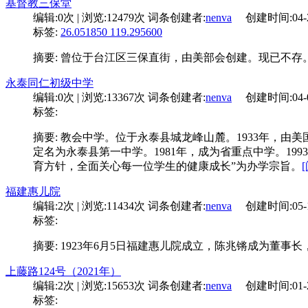
基督教三保堂
编辑:
0次
| 浏览:
12479次
词条创建者:
nenva
创建时间:
04-
标签:
26.051850 119.295600
摘要: 曾位于台江区三保直街，由美部会创建。现已不存
永泰同仁初级中学
编辑:
0次
| 浏览:
13367次
词条创建者:
nenva
创建时间:
04-
标签:
摘要: 教会中学。位于永泰县城龙峰山麓。1933年，
定名为永泰县第一中学。1981年，成为省重点中学。19
育方针，全面关心每一位学生的健康成长”为办学宗旨。
福建惠儿院
编辑:
2次
| 浏览:
11434次
词条创建者:
nenva
创建时间:
05-
标签:
摘要: 1923年6月5日福建惠儿院成立，陈兆锵成为
上藤路124号（2021年）
编辑:
2次
| 浏览:
15653次
词条创建者:
nenva
创建时间:
01-
标签: