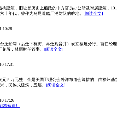
结构建筑，旧址是历史上船政的中方官员办公所及附属建筑，19
五六十年代，曾作为马尾造船厂消防队的驻地。
[阅读全文]
1 10:28
福州南台泛船浦（后迁下杭街、再迁观音井）设立福建分行。首任经
汇兑所，林丽时任管事。
[阅读全文]
10 17:31
西哥银元四万元整，全是美国卫理公会外洋布道会筹措的，由福州
方米，民族式建筑，五层。
[阅读全文]
10 17:26
则栋营造厂