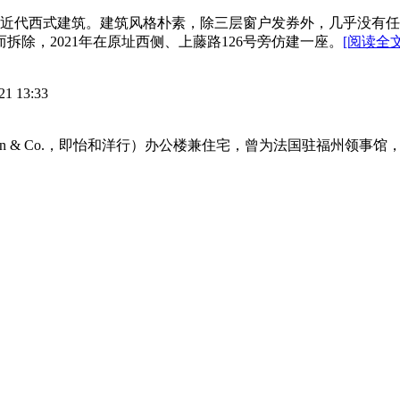
砌筑的近代西式建筑。建筑风格朴素，除三层窗户发券外，几乎没
拆除，2021年在原址西侧、上藤路126号旁仿建一座。
[阅读全文
21 13:33
heson & Co.，即怡和洋行）办公楼兼住宅，曾为法国驻福州领事馆