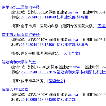
南平市第二医院内科楼
编辑:
0次
| 浏览:
8583次
词条创建者:
nenva
创建时间:
06-1
标签:
27.329349
118.114048
协和建筑部
林缉西
摘要: 南平市第二医院内科楼（建阳专区医院大楼）
[阅读
南平市人民医院红砖楼
编辑:
0次
| 浏览:
9219次
词条创建者:
nenva
创建时间:
06-1
标签:
26.643044
118.174901
协和建筑部
林缉西
摘要: 原延平吐吡哩医院建筑。
[阅读全文]
福建协和大学制气室
编辑:
1次
| 浏览:
12840次
词条创建者:
nenva
创建时间:
04-
标签:
26.032540
119.373876
福建协和大学
林缉西
协和建
摘要: 位于福马路旁。
[阅读全文]
闽清六都福源堂
编辑:
0次
| 浏览:
9840次
词条创建者:
nenva
创建时间:
04-0
标签:
26.108896
118.774508
协和建筑部