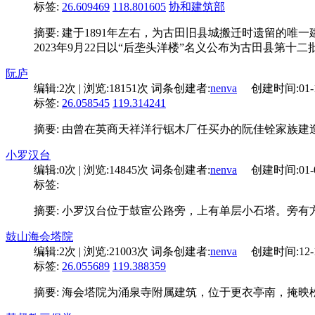
标签:
26.609469
118.801605
协和建筑部
摘要: 建于1891年左右，为古田旧县城搬迁时遗留的唯一建
2023年9月22日以“后垄头洋楼”名义公布为古田县第十
阮庐
编辑:
2次
| 浏览:
18151次
词条创建者:
nenva
创建时间:
01-
标签:
26.058545
119.314241
摘要: 由曾在英商天祥洋行锯木厂任买办的阮佳铨家族建造
小罗汉台
编辑:
0次
| 浏览:
14845次
词条创建者:
nenva
创建时间:
01-
标签:
摘要: 小罗汉台位于鼓宦公路旁，上有单层小石塔。旁有
鼓山海会塔院
编辑:
2次
| 浏览:
21003次
词条创建者:
nenva
创建时间:
12-
标签:
26.055689
119.388359
摘要: 海会塔院为涌泉寺附属建筑，位于更衣亭南，掩