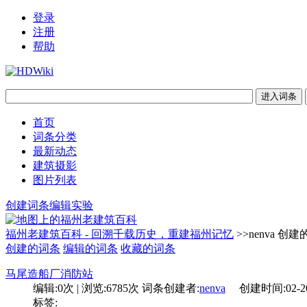
登录
注册
帮助
首页
词条分类
最新动态
建筑摄影
图片列表
创建词条
编辑实验
福州老建筑百科 - 回溯千载历史，重建福州记忆
>>nenva 创
创建的词条
编辑的词条
收藏的词条
马尾造船厂消防站
编辑:
0次
| 浏览:
6785次
词条创建者:
nenva
创建时间:
02-2
标签: