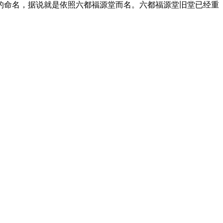
堂的命名，据说就是依照六都福源堂而名。六都福源堂旧堂已经重