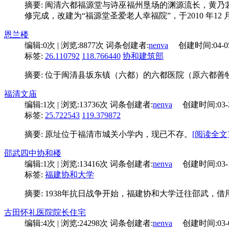
摘要: 闽清六都福源堂与诗巫福州垦场的渊源流长，黄
修完成，改建为“福源堂圣爱老人幸福院”，于2010 年12 月
恩兰楼
编辑:
0次
| 浏览:
8877次
词条创建者:
nenva
创建时间:
04-0
标签:
26.110792
118.766440
协和建筑部
摘要: 位于闽清县坂东镇（六都）的六都医院（原六都善
福清文庙
编辑:
1次
| 浏览:
13736次
词条创建者:
nenva
创建时间:
03-
标签:
25.722543
119.379872
摘要: 原址位于福清市城关小学内，现已不存。
[阅读全文
邵武四中协和楼
编辑:
1次
| 浏览:
13416次
词条创建者:
nenva
创建时间:
03-
标签:
福建协和大学
摘要: 1938年抗日战争开始，福建协和大学迁往邵武
古田怀礼医院院长住宅
编辑:
4次
| 浏览:
24298次
词条创建者:
nenva
创建时间:
03-