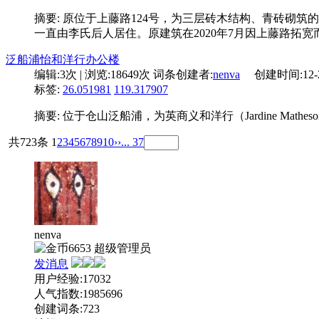
摘要: 原位于上藤路124号，为三层砖木结构、青砖
一直由李氏后人居住。原建筑在2020年7月因上藤路拓宽而
泛船浦怡和洋行办公楼
编辑:
3次
| 浏览:
18649次
词条创建者:
nenva
创建时间:
12-
标签:
26.051981
119.317907
摘要: 位于仓山泛船浦，为英商义和洋行（Jardine Mat
共723条
1
2
3
4
5
6
7
8
9
10
››
... 37
nenva
6653
超级管理员
发消息
用户经验:17032
人气指数:1985696
创建词条:723