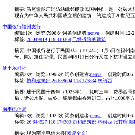
摘要: 马尾造船厂消防站毗邻船政民国钟楼，是一处砖木
现存为中华人民共和国成立后的建筑，约建成于20世纪
中国银行福州支行
编辑:
1次
| 浏览:
7998次
词条创建者:
nenva
创建时间:
12-2
标签:
26.049819
119.310368
已经拆除的建筑
摘要: 中国银行总行于民国3年（1914年）1月5日在
号、陈训旭任管理。民国4年5月1日分行又在下杭街设立
延平乐群社
编辑:
0次
| 浏览:
10996次
词条创建者:
nenva
创建时间:
06-
标签:
协和建筑部
26.638694
118.175834
林缉西
摘要: 建于民国十四年（1925年），耗时三年，费墨
后，诸如水泥、白铁、玻璃都由香港进口。占地1000平
南平电信局
编辑:
0次
| 浏览:
11022次
词条创建者:
nenva
创建时间:
06-
标签:
26.644527
118.174303
协和建筑部
林缉西
张其暄
鄢
摘要: 现为南平电信大楼
[阅读全文]