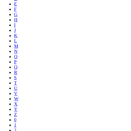
E
F
G
H
I
J
K
L
M
N
O
P
Q
R
S
T
U
V
W
X
Y
Z
0
1
2