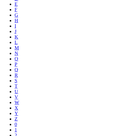
E
F
G
H
I
J
K
L
M
N
O
P
Q
R
S
T
U
V
W
X
Y
Z
0
1
2