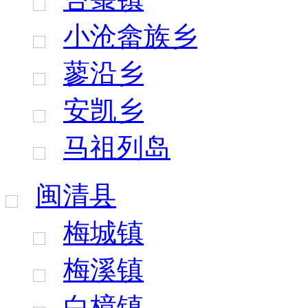
小沧畲族乡
蓼沿乡
安凯乡
马祖列岛
闽清县
梅城镇
梅溪镇
白樟镇